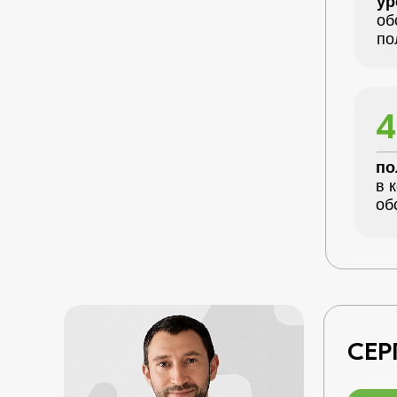
ур
об
по
4
по
в 
об
СЕР