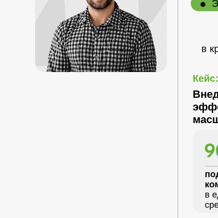
Э
в к
Кейс
Внед
эффе
мас
9
по
ко
в 
ср