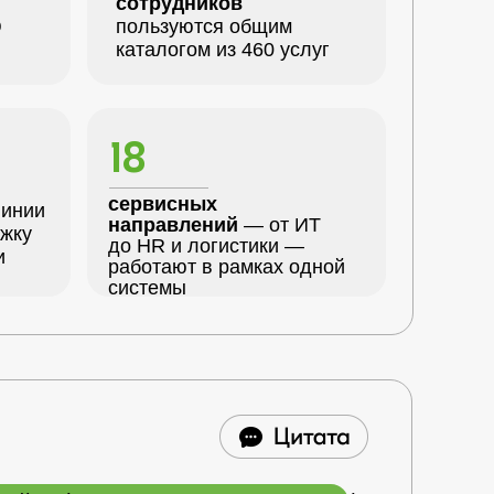
сотрудников
ю
пользуются общим
каталогом из 460 услуг
18
сервисных
линии
направлений
— от ИТ
жку
до HR и логистики —
и
работают в рамках одной
системы