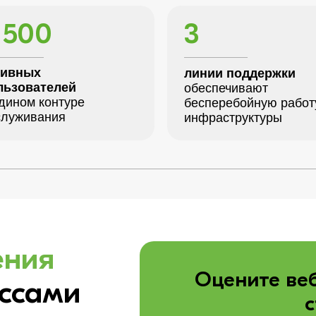
 500
3
тивных
линии поддержки
льзователей
обеспечивают
дином контуре
бесперебойную работ
служивания
инфраструктуры
ения
Оцените веб
ссами
с