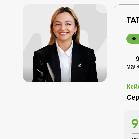
ТА
маг
Кей
Сер