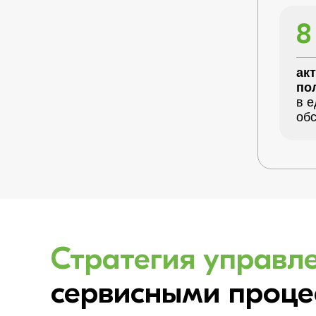
8
ак
по
в е
об
Стратегия управл
сервисными проце