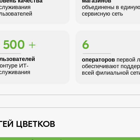
овень качества
магазинов
служивания
объединены в едину
льзователей
сервисную сеть
 500 +
6
льзователей
операторов
первой 
контуре ИТ-
обеспечивают поддер
служивания
всей филиальной сет
ГЕЙ ЦВЕТКОВ