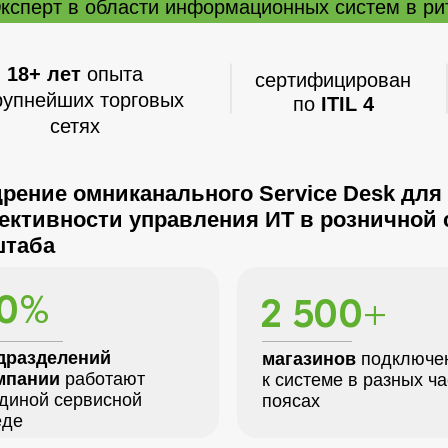
ксперт в области информационных систем в ри
18+ лет
опыта
сертифицирован
рупнейших торговых
по
ITIL 4
сетях
:
рение омниканального Service Desk дл
ктивности управления ИТ в розничной 
штаба
0%
2 500+
дразделений
магазинов
подключе
мпании
работают
к системе в разных ч
единой сервисной
поясах
еде