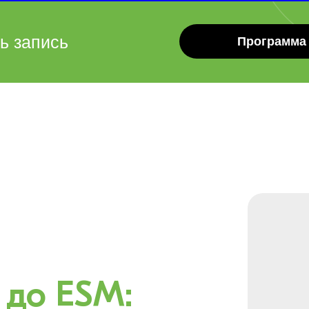
ь запись
Программа
От Ser
 до ESM: