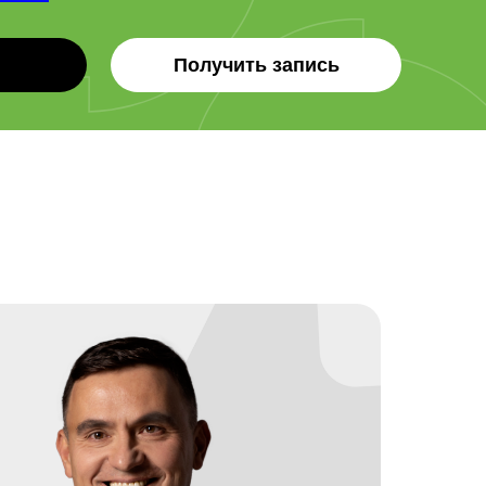
Получить запись
vice Desk до ESM: Как крупный бизнес масш