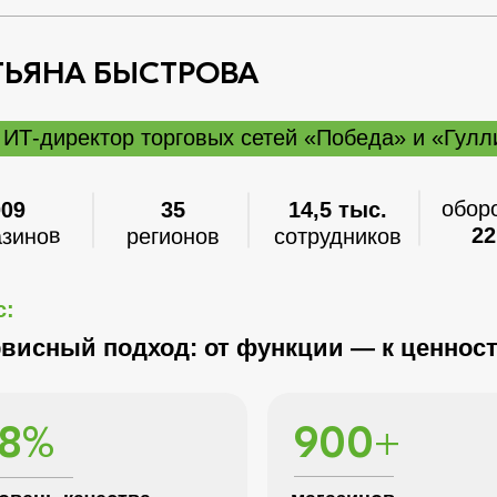
ТЬЯНА БЫСТРОВА
ИТ-директор торговых сетей «Победа» и «Гулл
обор
909
35
14,5 тыс.
22
азинов
регионов
сотрудников
с:
висный подход: от функции — к ценнос
98%
900+