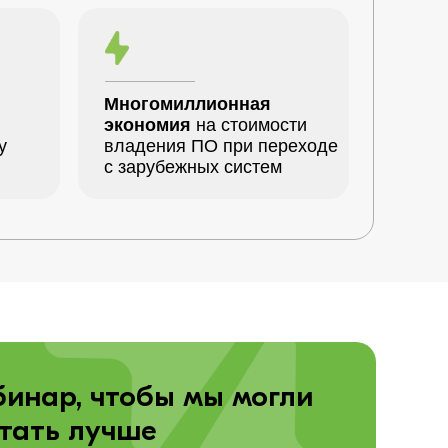
Многомиллионная
экономия
на стоимости
у
владения ПО при переходе
с зарубежных систем
инар, чтобы мы могли
тать лучше