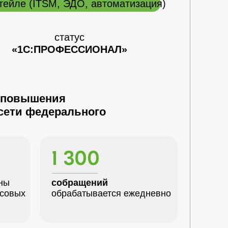
тейле (ITSM, ЭДО, автоматизация)
статус
«1С:ПРОФЕССИОНАЛ»
я повышения
сети федерального
1 300
ны
собращений
асовых
обрабатывается ежедневно