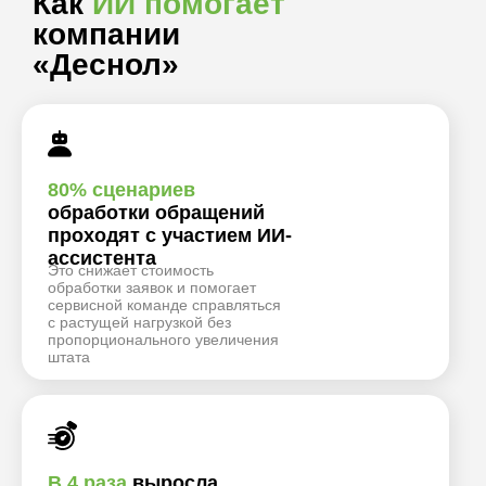
Как
ИИ помогает
компании
«Деснол»
80% сценариев
обработки обращений
проходят с участием ИИ-
ассистента
Это снижает стоимость
обработки заявок и помогает
сервисной команде справляться
с растущей нагрузкой без
пропорционального увеличения
штата
В 4 раза
выросла