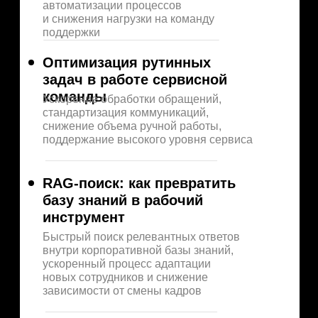
автоматизации процессов
и снижения нагрузки на команду
поддержки
Оптимизация рутинных
задач в работе сервисной
команды
Ускорение обработки обращений,
стандартизация коммуникаций,
снижение объема ручной работы,
поддержание высокого уровня сервиса
RAG-поиск: как превратить
базу знаний в рабочий
инструмент
Быстрый поиск релевантных ответов
внутри корпоративной базы знаний,
ускоренный процесс адаптации
новых сотрудников и снижение
зависимости от смены кадров